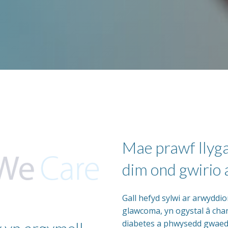
Mae prawf llyg
dim ond gwirio 
Gall hefyd sylwi ar arwyddio
glawcoma, yn ogystal â chan
diabetes a phwysedd gwaed