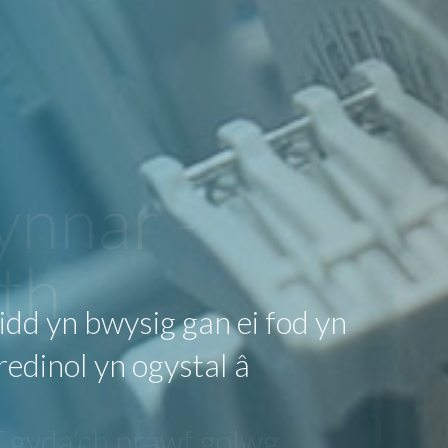
ynnar -
th
gyda’ch prawf golwg.