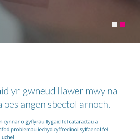
aid yn gwneud llawer mwy na
a oes angen sbectol arnoch.
n cynnar o gyflyrau llygaid fel cataractau a
fod problemau iechyd cyffredinol sylfaenol fel
 uchel