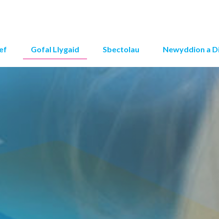
ef
Gofal Llygaid
Sbectolau
Newyddion a D