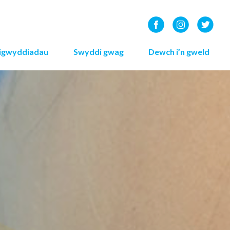
igwyddiadau
Swyddi gwag
Dewch i’n gweld