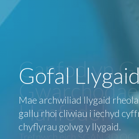
Canfod yn G
Gwarchodae
Hanfodol
Trefnwch eich SGAN 3D OCT 